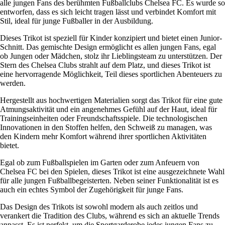
alle jungen Fans des berühmten Fußballclubs Chelsea FC. Es wurde so
entworfen, dass es sich leicht tragen lässt und verbindet Komfort mit
Stil, ideal für junge Fußballer in der Ausbildung.
Dieses Trikot ist speziell für Kinder konzipiert und bietet einen Junior-
Schnitt. Das gemischte Design ermöglicht es allen jungen Fans, egal
ob Jungen oder Mädchen, stolz ihr Lieblingsteam zu unterstützen. Der
Stern des Chelsea Clubs strahlt auf dem Platz, und dieses Trikot ist
eine hervorragende Möglichkeit, Teil dieses sportlichen Abenteuers zu
werden.
Hergestellt aus hochwertigen Materialien sorgt das Trikot für eine gute
Atmungsaktivität und ein angenehmes Gefühl auf der Haut, ideal für
Trainingseinheiten oder Freundschaftsspiele. Die technologischen
Innovationen in den Stoffen helfen, den Schweiß zu managen, was
den Kindern mehr Komfort während ihrer sportlichen Aktivitäten
bietet.
Egal ob zum Fußballspielen im Garten oder zum Anfeuern von
Chelsea FC bei den Spielen, dieses Trikot ist eine ausgezeichnete Wahl
für alle jungen Fußballbegeisterten. Neben seiner Funktionalität ist es
auch ein echtes Symbol der Zugehörigkeit für junge Fans.
Das Design des Trikots ist sowohl modern als auch zeitlos und
verankert die Tradition des Clubs, während es sich an aktuelle Trends
anpasst. Es ist perfekt, um die Sportgarderobe jedes jungen Fans zu