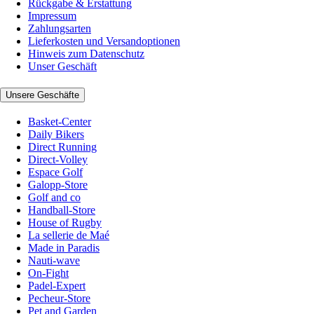
Rückgabe & Erstattung
Impressum
Zahlungsarten
Lieferkosten und Versandoptionen
Hinweis zum Datenschutz
Unser Geschäft
Unsere Geschäfte
Basket-Center
Daily Bikers
Direct Running
Direct-Volley
Espace Golf
Galopp-Store
Golf and co
Handball-Store
House of Rugby
La sellerie de Maé
Made in Paradis
Nauti-wave
On-Fight
Padel-Expert
Pecheur-Store
Pet and Garden