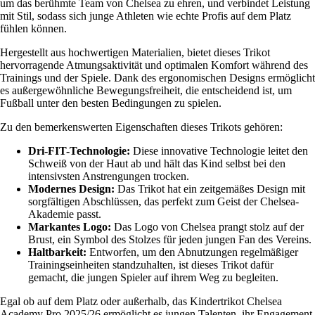
um das berühmte Team von Chelsea zu ehren, und verbindet Leistung
mit Stil, sodass sich junge Athleten wie echte Profis auf dem Platz
fühlen können.
Hergestellt aus hochwertigen Materialien, bietet dieses Trikot
hervorragende Atmungsaktivität und optimalen Komfort während des
Trainings und der Spiele. Dank des ergonomischen Designs ermöglicht
es außergewöhnliche Bewegungsfreiheit, die entscheidend ist, um
Fußball unter den besten Bedingungen zu spielen.
Zu den bemerkenswerten Eigenschaften dieses Trikots gehören:
Dri-FIT-Technologie:
Diese innovative Technologie leitet den
Schweiß von der Haut ab und hält das Kind selbst bei den
intensivsten Anstrengungen trocken.
Modernes Design:
Das Trikot hat ein zeitgemäßes Design mit
sorgfältigen Abschlüssen, das perfekt zum Geist der Chelsea-
Akademie passt.
Markantes Logo:
Das Logo von Chelsea prangt stolz auf der
Brust, ein Symbol des Stolzes für jeden jungen Fan des Vereins.
Haltbarkeit:
Entworfen, um den Abnutzungen regelmäßiger
Trainingseinheiten standzuhalten, ist dieses Trikot dafür
gemacht, die jungen Spieler auf ihrem Weg zu begleiten.
Egal ob auf dem Platz oder außerhalb, das Kindertrikot Chelsea
Academy Pro 2025/26 ermöglicht es jungen Talenten, ihr Engagement