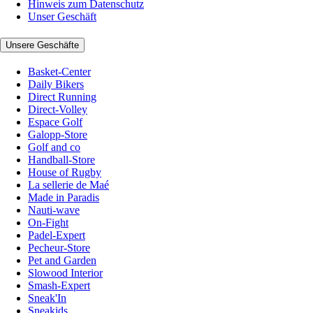
Hinweis zum Datenschutz
Unser Geschäft
Unsere Geschäfte
Basket-Center
Daily Bikers
Direct Running
Direct-Volley
Espace Golf
Galopp-Store
Golf and co
Handball-Store
House of Rugby
La sellerie de Maé
Made in Paradis
Nauti-wave
On-Fight
Padel-Expert
Pecheur-Store
Pet and Garden
Slowood Interior
Smash-Expert
Sneak'In
Sneakids