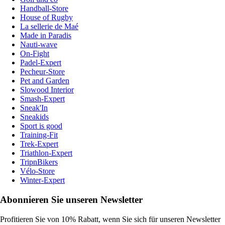
Handball-Store
House of Rugby
La sellerie de Maé
Made in Paradis
Nauti-wave
On-Fight
Padel-Expert
Pecheur-Store
Pet and Garden
Slowood Interior
Smash-Expert
Sneak'In
Sneakids
Sport is good
Training-Fit
Trek-Expert
Triathlon-Expert
TripnBikers
Vélo-Store
Winter-Expert
Abonnieren Sie unseren Newsletter
Profitieren Sie von 10% Rabatt, wenn Sie sich für unseren Newsletter