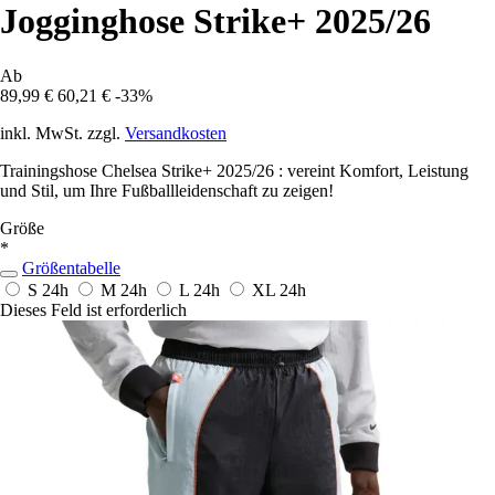
Jogginghose Strike+ 2025/26
Ab
89,99 €
60,21 €
-33%
inkl. MwSt. zzgl.
Versandkosten
Trainingshose Chelsea Strike+ 2025/26 : vereint Komfort, Leistung
und Stil, um Ihre Fußballleidenschaft zu zeigen!
Größe
*
Größentabelle
S
24h
M
24h
L
24h
XL
24h
Dieses Feld ist erforderlich