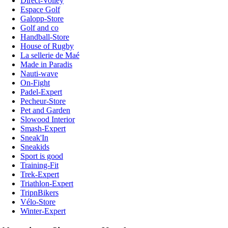
Direct-Volley
Espace Golf
Galopp-Store
Golf and co
Handball-Store
House of Rugby
La sellerie de Maé
Made in Paradis
Nauti-wave
On-Fight
Padel-Expert
Pecheur-Store
Pet and Garden
Slowood Interior
Smash-Expert
Sneak'In
Sneakids
Sport is good
Training-Fit
Trek-Expert
Triathlon-Expert
TripnBikers
Vélo-Store
Winter-Expert