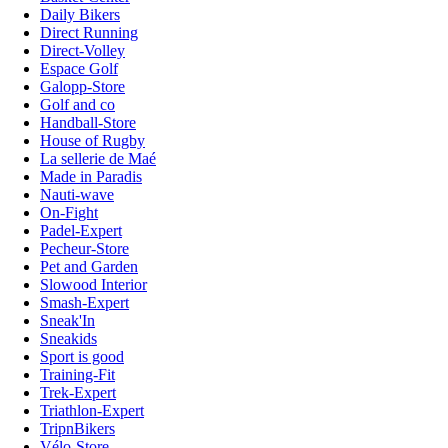
Daily Bikers
Direct Running
Direct-Volley
Espace Golf
Galopp-Store
Golf and co
Handball-Store
House of Rugby
La sellerie de Maé
Made in Paradis
Nauti-wave
On-Fight
Padel-Expert
Pecheur-Store
Pet and Garden
Slowood Interior
Smash-Expert
Sneak'In
Sneakids
Sport is good
Training-Fit
Trek-Expert
Triathlon-Expert
TripnBikers
Vélo-Store