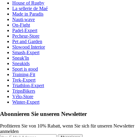
House of Rugby
La sellerie de Maé
Made in Paradis
Nauti-wave
On-Fight
Padel-Expert
Pecheur-Store
Pet and Garden
Slowood Interior
Smash-Expert
Sneak'In
Sneakids
Sport is good
Training-Fit
Trek-Expert
Triathlon-Expert
TripnBikers
Vélo-Store
Winter-Expert
Abonnieren Sie unseren Newsletter
Profitieren Sie von 10% Rabatt, wenn Sie sich für unseren Newsletter
anmelden