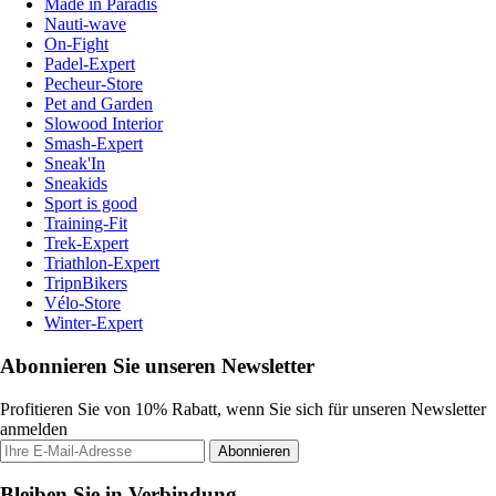
Made in Paradis
Nauti-wave
On-Fight
Padel-Expert
Pecheur-Store
Pet and Garden
Slowood Interior
Smash-Expert
Sneak'In
Sneakids
Sport is good
Training-Fit
Trek-Expert
Triathlon-Expert
TripnBikers
Vélo-Store
Winter-Expert
Abonnieren Sie unseren Newsletter
Profitieren Sie von 10% Rabatt, wenn Sie sich für unseren Newsletter
anmelden
Abonnieren
Bleiben Sie in Verbindung