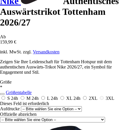
Nike
Authentisches
Auswärtstrikot Tottenham
2026/27
Ab
159,99 €
inkl. MwSt. zzgl.
Versandkosten
Zeigen Sie Ihre Leidenschaft für Tottenham Hotspur mit dem
authentischen Auswärts-Trikot Nike 2026/27, ein Symbol für
Engagement und Stil.
Größe
*
Größentabelle
S
24h
M
24h
L
24h
XL
24h
2XL
3XL
Dieses Feld ist erforderlich
Aufdrucke
Offizielle abzeichen