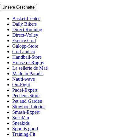
Unsere Geschäfte
Basket-Center
Daily Bikers
Direct Running
Direct-Volley
Espace Golf
Galopp-Store
Golf and co
Handball-Store
House of Rugby
La sellerie de Maé
Made in Paradis
Nauti-wave
On-Fight
Padel-Expert
Pecheur-Store
Pet and Garden
Slowood Interior
Smash-Expert
Sneak'In
Sneakids
Sport is good
Training-Fit