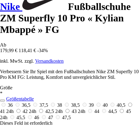
Nike
Fußballschuhe
ZM Superfly 10 Pro « Kylian
Mbappé » FG
Ab
179,99 €
118,41 €
-34%
inkl. MwSt. zzgl.
Versandkosten
Verbessern Sie Ihr Spiel mit den Fußballschuhen Nike ZM Superfly 10
Pro KM FG: Leistung, Komfort und unvergleichlicher Stil.
Größe
*
Größentabelle
36
36,5
37,5
38
38,5
39
40
40,5
41
24h
42
24h
42,5
24h
43
24h
44
44,5
45
24h
45,5
46
47
47,5
Dieses Feld ist erforderlich