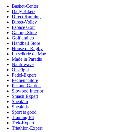
Basket-Center
Daily Bikers
Direct Running
Direct-Volley
Espace Golf
Galopp-Store
Golf and co
Handball-Store
House of Rugby
La sellerie de Maé
Made in Paradis
Nauti-wave
On-Fight
Padel-Expert
Pecheur-Store
Pet and Garden
Slowood Interior
Smash-Expert
Sneak'In
Sneakids
Sport is good
Training-Fit
Trek-Expert
Triathlon-Expert