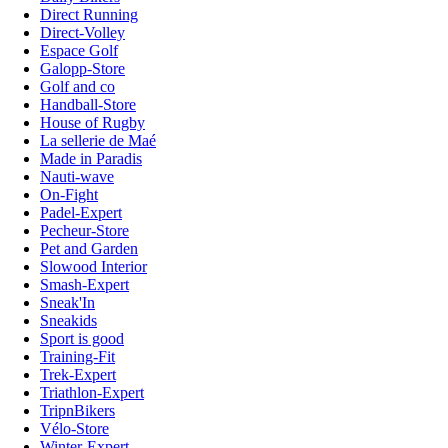
Direct Running
Direct-Volley
Espace Golf
Galopp-Store
Golf and co
Handball-Store
House of Rugby
La sellerie de Maé
Made in Paradis
Nauti-wave
On-Fight
Padel-Expert
Pecheur-Store
Pet and Garden
Slowood Interior
Smash-Expert
Sneak'In
Sneakids
Sport is good
Training-Fit
Trek-Expert
Triathlon-Expert
TripnBikers
Vélo-Store
Winter-Expert