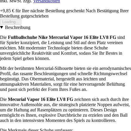
inkl. MwSt. zzgl.
Versandkosten
+9,85 €
für Ihre nächste Bestellung geschenkt
Nach Bestätigung Ihrer
Bestellung gutgeschrieben
Loading...
Beschreibung
Die
Fußballschuhe Nike Mercurial Vapor 16 Elite LV8 FG
sind
für Spieler konzipiert, die Leistung und Stil auf dem Platz vereinen
möchten. Mit modernster Technologie bieten diese Schuhe
unvergleichliche Reaktivität und Komfort, sodass Sie Ihr Bestes in
jedem Spiel geben können.
Mit der berühmten Mercurial-Silhouette bieten sie ein aerodynamisches
Profil, das rasante Beschleunigungen und schnelle Richtungswechsel
begünstigt. Das Obermaterial, hergestellt aus leichten und
atmungsaktiven Materialien, sorgt für eine hervorragende Belüftung
und passt sich perfekt der Form Ihres Fußes an.
Die
Mecurial Vapor 16 Elite LV8 FG
zeichnen sich auch durch ihre
innovative Außensohle aus, die strategisch platzierte Noppen aufweist,
um die Haftung auf Rasenplätzen zu optimieren. Dieses Design
ermöglicht es Ihnen, explosive Durchbrüche zu erzielen und den Ball
auch in den intensivsten Momenten des Spiels zu kontrollieren.
Die Merkmale dieser Schuhe umfassen: