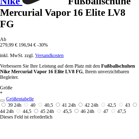
Nike
Fußballschuhe
Mercurial Vapor 16 Elite LV8
FG
Ab
279,99 €
196,94 €
-30%
inkl. MwSt. zzgl.
Versandkosten
Verbessern Sie Ihre Leistung auf dem Platz mit den
Fußballschuhen
Nike Mercurial Vapor 16 Elite LV8 FG
, Ihrem unverzichtbaren
Begleiter.
Größe
*
Größentabelle
39
24h
40
40,5
41
24h
42
24h
42,5
43
44
24h
44,5
45
24h
45,5
46
24h
47
47,5
Dieses Feld ist erforderlich