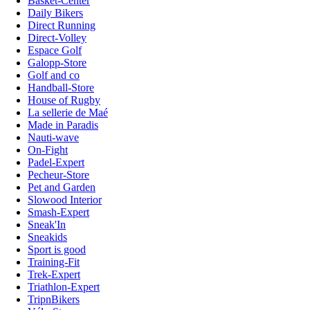
Basket-Center
Daily Bikers
Direct Running
Direct-Volley
Espace Golf
Galopp-Store
Golf and co
Handball-Store
House of Rugby
La sellerie de Maé
Made in Paradis
Nauti-wave
On-Fight
Padel-Expert
Pecheur-Store
Pet and Garden
Slowood Interior
Smash-Expert
Sneak'In
Sneakids
Sport is good
Training-Fit
Trek-Expert
Triathlon-Expert
TripnBikers