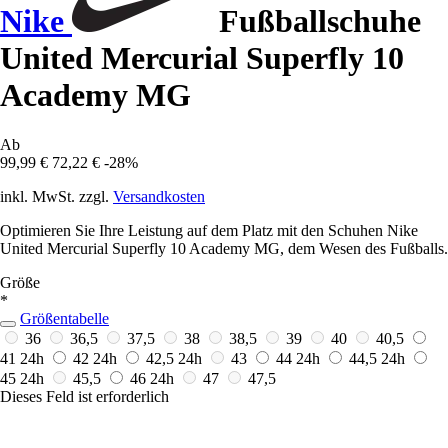
Nike
Fußballschuhe
United Mercurial Superfly 10
Academy MG
Ab
99,99 €
72,22 €
-28%
inkl. MwSt. zzgl.
Versandkosten
Optimieren Sie Ihre Leistung auf dem Platz mit den Schuhen Nike
United Mercurial Superfly 10 Academy MG, dem Wesen des Fußballs.
Größe
*
Größentabelle
36
36,5
37,5
38
38,5
39
40
40,5
41
24h
42
24h
42,5
24h
43
44
24h
44,5
24h
45
24h
45,5
46
24h
47
47,5
Dieses Feld ist erforderlich