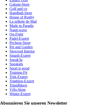
Espace Golf
Galopp-Store
Golf and co
Handball-Store
House of Rugby
La sellerie de Maé
Made in Paradis
Nauti-wave
On-Fight
Padel-Expert
Pecheur-Store
Pet and Garden
Slowood Interior
Smash-Expert
Sneak'In
Sneakids
Sport is good
Training-Fit
Trek-Expert
Triathlon-Expert
TripnBikers
Vélo-Store
Winter-Expert
Abonnieren Sie unseren Newsletter