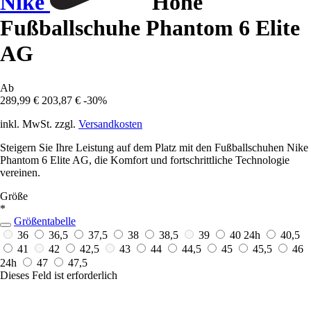
Nike
Hohe
Fußballschuhe Phantom 6 Elite
AG
Ab
289,99 €
203,87 €
-30%
inkl. MwSt. zzgl.
Versandkosten
Steigern Sie Ihre Leistung auf dem Platz mit den Fußballschuhen Nike
Phantom 6 Elite AG, die Komfort und fortschrittliche Technologie
vereinen.
Größe
*
Größentabelle
36
36,5
37,5
38
38,5
39
40
24h
40,5
41
42
42,5
43
44
44,5
45
45,5
46
24h
47
47,5
Dieses Feld ist erforderlich