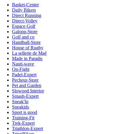
Basket-Center
Daily Bikers
Direct Running
Direct-Volley
Espace Golf
Galopp-Store
Golf and co
Handball-Store
House of Rugby
La sellerie de Maé
Made in Paradis
Nauti-wave
On-Fight
Padel-Expert
Pecheur-Store
Pet and Garden
Slowood Interior
Smash-Expert
Sneak'In
Sneakids
Sport is good
Training-Fit
Trek-Expert
Triathlon-Expert
TripnBikers