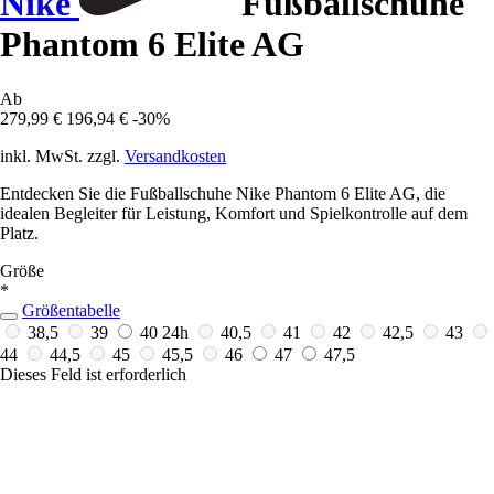
Nike
Fußballschuhe
Phantom 6 Elite AG
Ab
279,99 €
196,94 €
-30%
inkl. MwSt. zzgl.
Versandkosten
Entdecken Sie die Fußballschuhe Nike Phantom 6 Elite AG, die
idealen Begleiter für Leistung, Komfort und Spielkontrolle auf dem
Platz.
Größe
*
Größentabelle
38,5
39
40
24h
40,5
41
42
42,5
43
44
44,5
45
45,5
46
47
47,5
Dieses Feld ist erforderlich