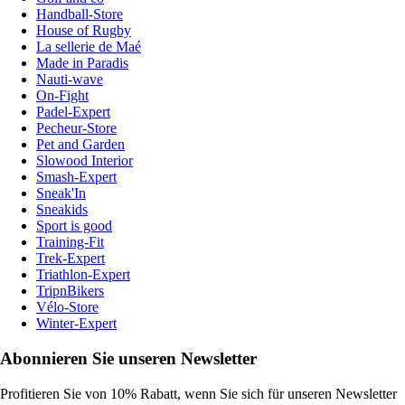
Handball-Store
House of Rugby
La sellerie de Maé
Made in Paradis
Nauti-wave
On-Fight
Padel-Expert
Pecheur-Store
Pet and Garden
Slowood Interior
Smash-Expert
Sneak'In
Sneakids
Sport is good
Training-Fit
Trek-Expert
Triathlon-Expert
TripnBikers
Vélo-Store
Winter-Expert
Abonnieren Sie unseren Newsletter
Profitieren Sie von 10% Rabatt, wenn Sie sich für unseren Newsletter