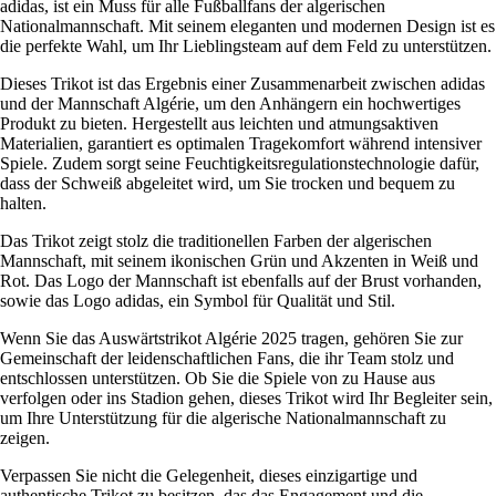
adidas, ist ein Muss für alle Fußballfans der algerischen
Nationalmannschaft. Mit seinem eleganten und modernen Design ist es
die perfekte Wahl, um Ihr Lieblingsteam auf dem Feld zu unterstützen.
Dieses Trikot ist das Ergebnis einer Zusammenarbeit zwischen adidas
und der Mannschaft Algérie, um den Anhängern ein hochwertiges
Produkt zu bieten. Hergestellt aus leichten und atmungsaktiven
Materialien, garantiert es optimalen Tragekomfort während intensiver
Spiele. Zudem sorgt seine Feuchtigkeitsregulationstechnologie dafür,
dass der Schweiß abgeleitet wird, um Sie trocken und bequem zu
halten.
Das Trikot zeigt stolz die traditionellen Farben der algerischen
Mannschaft, mit seinem ikonischen Grün und Akzenten in Weiß und
Rot. Das Logo der Mannschaft ist ebenfalls auf der Brust vorhanden,
sowie das Logo adidas, ein Symbol für Qualität und Stil.
Wenn Sie das Auswärtstrikot Algérie 2025 tragen, gehören Sie zur
Gemeinschaft der leidenschaftlichen Fans, die ihr Team stolz und
entschlossen unterstützen. Ob Sie die Spiele von zu Hause aus
verfolgen oder ins Stadion gehen, dieses Trikot wird Ihr Begleiter sein,
um Ihre Unterstützung für die algerische Nationalmannschaft zu
zeigen.
Verpassen Sie nicht die Gelegenheit, dieses einzigartige und
authentische Trikot zu besitzen, das das Engagement und die