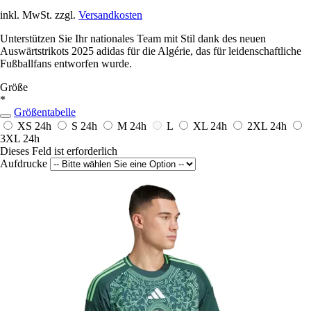
inkl. MwSt. zzgl.
Versandkosten
Unterstützen Sie Ihr nationales Team mit Stil dank des neuen
Auswärtstrikots 2025 adidas für die Algérie, das für leidenschaftliche
Fußballfans entworfen wurde.
Größe
*
Größentabelle
XS
24h
S
24h
M
24h
L
XL
24h
2XL
24h
3XL
24h
Dieses Feld ist erforderlich
Aufdrucke