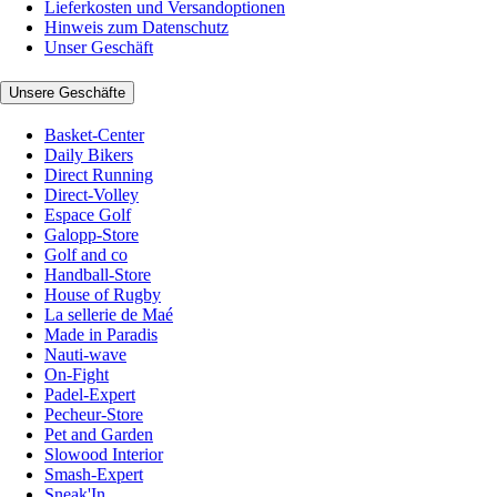
Lieferkosten und Versandoptionen
Hinweis zum Datenschutz
Unser Geschäft
Unsere Geschäfte
Basket-Center
Daily Bikers
Direct Running
Direct-Volley
Espace Golf
Galopp-Store
Golf and co
Handball-Store
House of Rugby
La sellerie de Maé
Made in Paradis
Nauti-wave
On-Fight
Padel-Expert
Pecheur-Store
Pet and Garden
Slowood Interior
Smash-Expert
Sneak'In