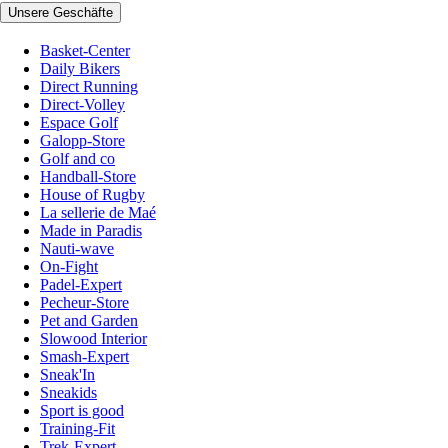
Unsere Geschäfte
Basket-Center
Daily Bikers
Direct Running
Direct-Volley
Espace Golf
Galopp-Store
Golf and co
Handball-Store
House of Rugby
La sellerie de Maé
Made in Paradis
Nauti-wave
On-Fight
Padel-Expert
Pecheur-Store
Pet and Garden
Slowood Interior
Smash-Expert
Sneak'In
Sneakids
Sport is good
Training-Fit
Trek-Expert