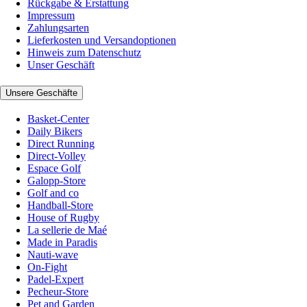
Rückgabe & Erstattung
Impressum
Zahlungsarten
Lieferkosten und Versandoptionen
Hinweis zum Datenschutz
Unser Geschäft
Unsere Geschäfte
Basket-Center
Daily Bikers
Direct Running
Direct-Volley
Espace Golf
Galopp-Store
Golf and co
Handball-Store
House of Rugby
La sellerie de Maé
Made in Paradis
Nauti-wave
On-Fight
Padel-Expert
Pecheur-Store
Pet and Garden