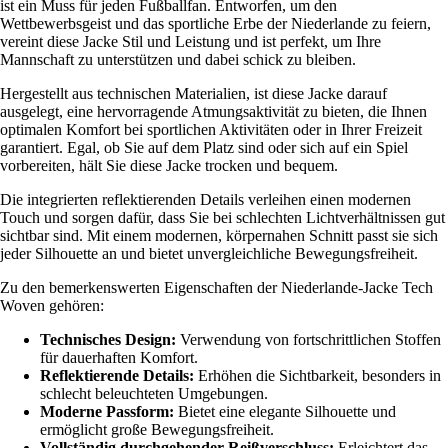
ist ein Muss für jeden Fußballfan. Entworfen, um den
Wettbewerbsgeist und das sportliche Erbe der Niederlande zu feiern,
vereint diese Jacke Stil und Leistung und ist perfekt, um Ihre
Mannschaft zu unterstützen und dabei schick zu bleiben.
Hergestellt aus technischen Materialien, ist diese Jacke darauf
ausgelegt, eine hervorragende Atmungsaktivität zu bieten, die Ihnen
optimalen Komfort bei sportlichen Aktivitäten oder in Ihrer Freizeit
garantiert. Egal, ob Sie auf dem Platz sind oder sich auf ein Spiel
vorbereiten, hält Sie diese Jacke trocken und bequem.
Die integrierten reflektierenden Details verleihen einen modernen
Touch und sorgen dafür, dass Sie bei schlechten Lichtverhältnissen gut
sichtbar sind. Mit einem modernen, körpernahen Schnitt passt sie sich
jeder Silhouette an und bietet unvergleichliche Bewegungsfreiheit.
Zu den bemerkenswerten Eigenschaften der Niederlande-Jacke Tech
Woven gehören:
Technisches Design:
Verwendung von fortschrittlichen Stoffen
für dauerhaften Komfort.
Reflektierende Details:
Erhöhen die Sichtbarkeit, besonders in
schlecht beleuchteten Umgebungen.
Moderne Passform:
Bietet eine elegante Silhouette und
ermöglicht große Bewegungsfreiheit.
Vollständig durchgehender Reißverschluss:
Erleichtert das