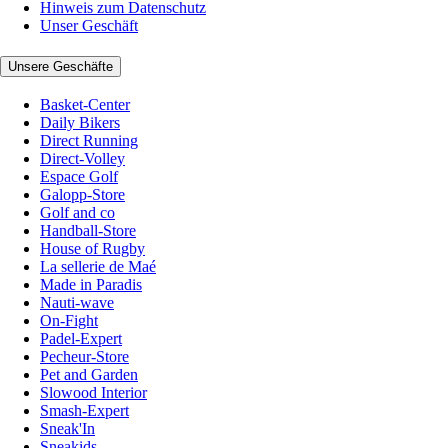
Hinweis zum Datenschutz
Unser Geschäft
Unsere Geschäfte
Basket-Center
Daily Bikers
Direct Running
Direct-Volley
Espace Golf
Galopp-Store
Golf and co
Handball-Store
House of Rugby
La sellerie de Maé
Made in Paradis
Nauti-wave
On-Fight
Padel-Expert
Pecheur-Store
Pet and Garden
Slowood Interior
Smash-Expert
Sneak'In
Sneakids