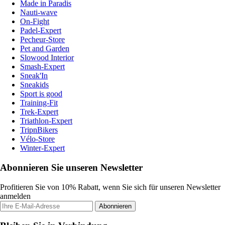
Made in Paradis
Nauti-wave
On-Fight
Padel-Expert
Pecheur-Store
Pet and Garden
Slowood Interior
Smash-Expert
Sneak'In
Sneakids
Sport is good
Training-Fit
Trek-Expert
Triathlon-Expert
TripnBikers
Vélo-Store
Winter-Expert
Abonnieren Sie unseren Newsletter
Profitieren Sie von 10% Rabatt, wenn Sie sich für unseren Newsletter
anmelden
Abonnieren