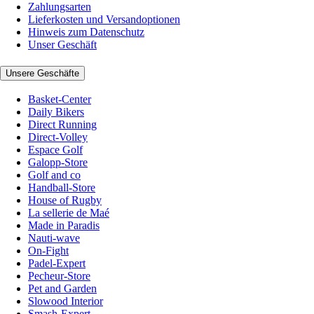
Zahlungsarten
Lieferkosten und Versandoptionen
Hinweis zum Datenschutz
Unser Geschäft
Unsere Geschäfte
Basket-Center
Daily Bikers
Direct Running
Direct-Volley
Espace Golf
Galopp-Store
Golf and co
Handball-Store
House of Rugby
La sellerie de Maé
Made in Paradis
Nauti-wave
On-Fight
Padel-Expert
Pecheur-Store
Pet and Garden
Slowood Interior
Smash-Expert