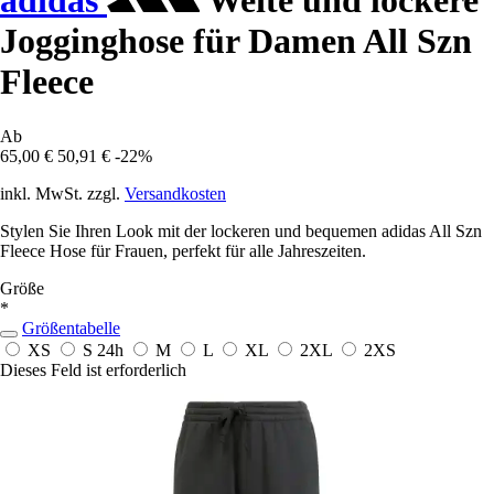
adidas
Weite und lockere
Jogginghose für Damen All Szn
Fleece
Ab
65,00 €
50,91 €
-22%
inkl. MwSt. zzgl.
Versandkosten
Stylen Sie Ihren Look mit der lockeren und bequemen adidas All Szn
Fleece Hose für Frauen, perfekt für alle Jahreszeiten.
Größe
*
Größentabelle
XS
S
24h
M
L
XL
2XL
2XS
Dieses Feld ist erforderlich