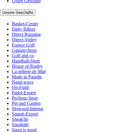
Unser Geschäft
Unsere Geschäfte
Basket-Center
Daily Bikers
Direct Running
Direct-Volley
Espace Golf
Galopp-Store
Golf and co
Handball-Store
House of Rugby
La sellerie de Maé
Made in Paradis
Nauti-wave
On-Fight
Padel-Expert
Pecheur-Store
Pet and Garden
Slowood Interior
Smash-Expert
Sneak'In
Sneakids
Sport is good