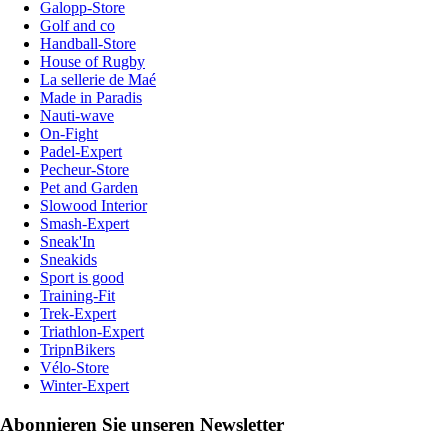
Galopp-Store
Golf and co
Handball-Store
House of Rugby
La sellerie de Maé
Made in Paradis
Nauti-wave
On-Fight
Padel-Expert
Pecheur-Store
Pet and Garden
Slowood Interior
Smash-Expert
Sneak'In
Sneakids
Sport is good
Training-Fit
Trek-Expert
Triathlon-Expert
TripnBikers
Vélo-Store
Winter-Expert
Abonnieren Sie unseren Newsletter