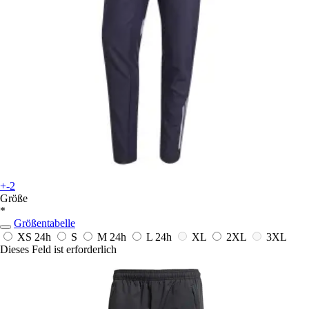
+-2
Größe
*
Größentabelle
XS
24h
S
M
24h
L
24h
XL
2XL
3XL
Dieses Feld ist erforderlich