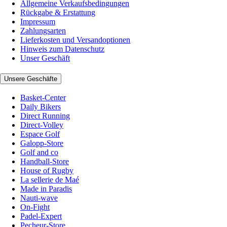
Allgemeine Verkaufsbedingungen
Rückgabe & Erstattung
Impressum
Zahlungsarten
Lieferkosten und Versandoptionen
Hinweis zum Datenschutz
Unser Geschäft
Unsere Geschäfte
Basket-Center
Daily Bikers
Direct Running
Direct-Volley
Espace Golf
Galopp-Store
Golf and co
Handball-Store
House of Rugby
La sellerie de Maé
Made in Paradis
Nauti-wave
On-Fight
Padel-Expert
Pecheur-Store