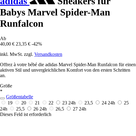
adidas
Sneakers für
Babys Marvel Spider-Man
Runfalcon
Ab
40,00 €
23,35 €
-42%
inkl. MwSt. zzgl.
Versandkosten
Offrez à votre bébé die adidas Marvel Spider-Man Runfalcon für einen
aktiven Stil und unvergleichlichen Komfort von den ersten Schritten
an.
Größe
*
Größentabelle
19
20
21
22
23
24h
23,5
24
24h
25
24h
25,5
26
24h
26,5
27
24h
Dieses Feld ist erforderlich