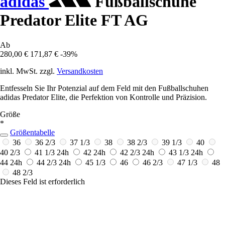
adidas
Fußballschuhe
Predator Elite FT AG
Ab
280,00 €
171,87 €
-39%
inkl. MwSt. zzgl.
Versandkosten
Entfesseln Sie Ihr Potenzial auf dem Feld mit den Fußballschuhen
adidas Predator Elite, die Perfektion von Kontrolle und Präzision.
Größe
*
Größentabelle
36
36 2/3
37 1/3
38
38 2/3
39 1/3
40
40 2/3
41 1/3
24h
42
24h
42 2/3
24h
43 1/3
24h
44
24h
44 2/3
24h
45 1/3
46
46 2/3
47 1/3
48
48 2/3
Dieses Feld ist erforderlich