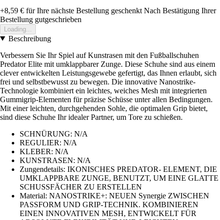
+8,59 €
für Ihre nächste Bestellung geschenkt
Nach Bestätigung Ihrer
Bestellung gutgeschrieben
Loading...
Beschreibung
Verbessern Sie Ihr Spiel auf Kunstrasen mit den Fußballschuhen
Predator Elite mit umklappbarer Zunge. Diese Schuhe sind aus einem
clever entwickelten Leistungsgewebe gefertigt, das Ihnen erlaubt, sich
frei und selbstbewusst zu bewegen. Die innovative Nanostrike-
Technologie kombiniert ein leichtes, weiches Mesh mit integrierten
Gummigrip-Elementen für präzise Schüsse unter allen Bedingungen.
Mit einer leichten, durchgehenden Sohle, die optimalen Grip bietet,
sind diese Schuhe Ihr idealer Partner, um Tore zu schießen.
SCHNÜRUNG: N/A
REGULIER: N/A
KLEBER: N/A
KUNSTRASEN: N/A
Zungendetails: IKONISCHES PREDATOR- ELEMENT, DIE
UMKLAPPBARE ZUNGE, BENUTZT, UM EINE GLATTE
SCHUSSFÄCHER ZU ERSTELLEN
Material: NANOSTRIKE+: NEUEN Synergie ZWISCHEN
PASSFORM UND GRIP-TECHNIK. KOMBINIEREN
EINEN INNOVATIVEN MESH, ENTWICKELT FÜR