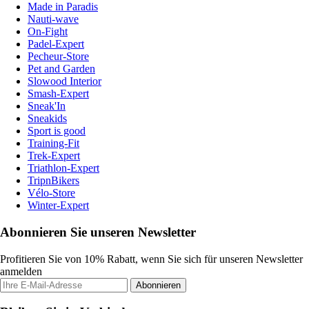
Made in Paradis
Nauti-wave
On-Fight
Padel-Expert
Pecheur-Store
Pet and Garden
Slowood Interior
Smash-Expert
Sneak'In
Sneakids
Sport is good
Training-Fit
Trek-Expert
Triathlon-Expert
TripnBikers
Vélo-Store
Winter-Expert
Abonnieren Sie unseren Newsletter
Profitieren Sie von 10% Rabatt, wenn Sie sich für unseren Newsletter
anmelden
Abonnieren