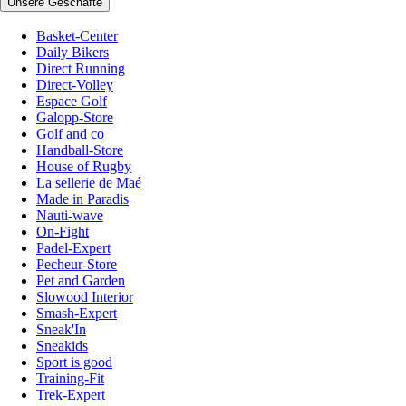
Unsere Geschäfte
Basket-Center
Daily Bikers
Direct Running
Direct-Volley
Espace Golf
Galopp-Store
Golf and co
Handball-Store
House of Rugby
La sellerie de Maé
Made in Paradis
Nauti-wave
On-Fight
Padel-Expert
Pecheur-Store
Pet and Garden
Slowood Interior
Smash-Expert
Sneak'In
Sneakids
Sport is good
Training-Fit
Trek-Expert