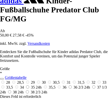
adidas
Kinder-
Fußballschuhe Predator Club
FG/MG
Ab
50,00 €
27,58 €
-45%
inkl. MwSt. zzgl.
Versandkosten
Entdecken Sie die Fußballschuhe für Kinder adidas Predator Club, die
Komfort und Kontrolle vereinen, um das Potenzial junger Spieler
freizusetzen.
Größe
*
Größentabelle
28
28,5
29
30
30,5
31
31,5
32
33
33,5
34
35
24h
35,5
36
36 2/3
24h
37 1/3
24h
38
24h
38 2/3
24h
Dieses Feld ist erforderlich