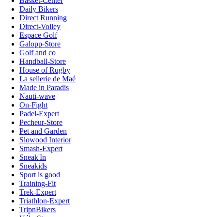
Basket-Center
Daily Bikers
Direct Running
Direct-Volley
Espace Golf
Galopp-Store
Golf and co
Handball-Store
House of Rugby
La sellerie de Maé
Made in Paradis
Nauti-wave
On-Fight
Padel-Expert
Pecheur-Store
Pet and Garden
Slowood Interior
Smash-Expert
Sneak'In
Sneakids
Sport is good
Training-Fit
Trek-Expert
Triathlon-Expert
TripnBikers