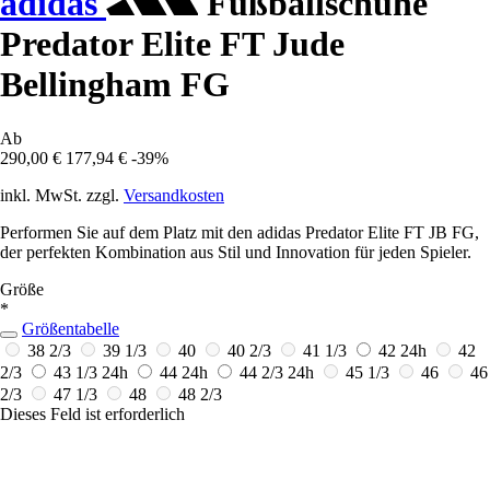
adidas
Fußballschuhe
Predator Elite FT Jude
Bellingham FG
Ab
290,00 €
177,94 €
-39%
inkl. MwSt. zzgl.
Versandkosten
Performen Sie auf dem Platz mit den adidas Predator Elite FT JB FG,
der perfekten Kombination aus Stil und Innovation für jeden Spieler.
Größe
*
Größentabelle
38 2/3
39 1/3
40
40 2/3
41 1/3
42
24h
42
2/3
43 1/3
24h
44
24h
44 2/3
24h
45 1/3
46
46
2/3
47 1/3
48
48 2/3
Dieses Feld ist erforderlich