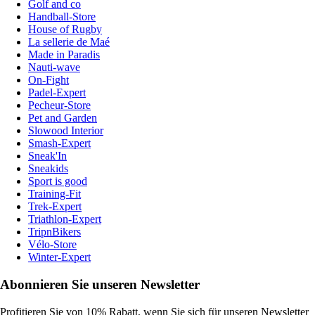
Golf and co
Handball-Store
House of Rugby
La sellerie de Maé
Made in Paradis
Nauti-wave
On-Fight
Padel-Expert
Pecheur-Store
Pet and Garden
Slowood Interior
Smash-Expert
Sneak'In
Sneakids
Sport is good
Training-Fit
Trek-Expert
Triathlon-Expert
TripnBikers
Vélo-Store
Winter-Expert
Abonnieren Sie unseren Newsletter
Profitieren Sie von 10% Rabatt, wenn Sie sich für unseren Newsletter