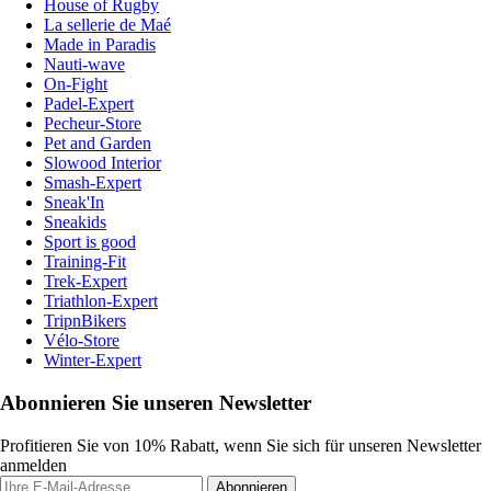
House of Rugby
La sellerie de Maé
Made in Paradis
Nauti-wave
On-Fight
Padel-Expert
Pecheur-Store
Pet and Garden
Slowood Interior
Smash-Expert
Sneak'In
Sneakids
Sport is good
Training-Fit
Trek-Expert
Triathlon-Expert
TripnBikers
Vélo-Store
Winter-Expert
Abonnieren Sie unseren Newsletter
Profitieren Sie von 10% Rabatt, wenn Sie sich für unseren Newsletter
anmelden
Abonnieren