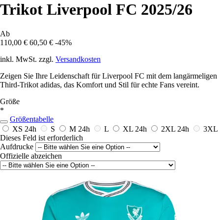
Trikot Liverpool FC 2025/26
Ab
110,00 €
60,50 €
-45%
inkl. MwSt. zzgl.
Versandkosten
Zeigen Sie Ihre Leidenschaft für Liverpool FC mit dem langärmeligen
Third-Trikot adidas, das Komfort und Stil für echte Fans vereint.
Größe
*
Größentabelle
XS
24h
S
M
24h
L
XL
24h
2XL
24h
3XL
Dieses Feld ist erforderlich
Aufdrucke
Offizielle abzeichen