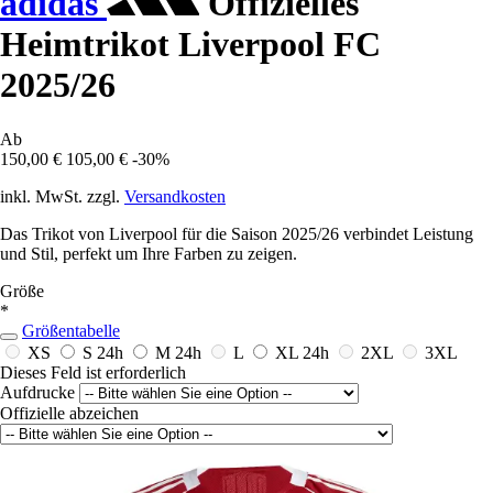
adidas
Offizielles
Heimtrikot Liverpool FC
2025/26
Ab
150,00 €
105,00 €
-30%
inkl. MwSt. zzgl.
Versandkosten
Das Trikot von Liverpool für die Saison 2025/26 verbindet Leistung
und Stil, perfekt um Ihre Farben zu zeigen.
Größe
*
Größentabelle
XS
S
24h
M
24h
L
XL
24h
2XL
3XL
Dieses Feld ist erforderlich
Aufdrucke
Offizielle abzeichen