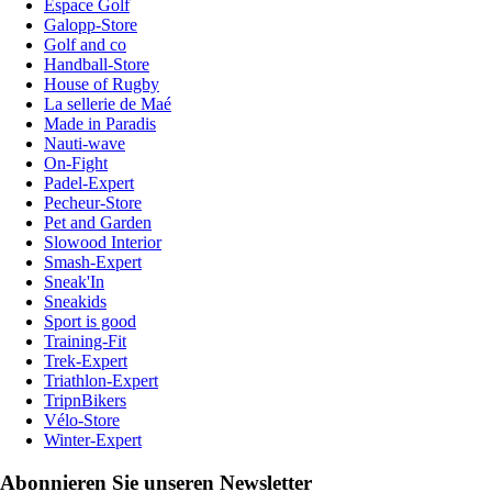
Espace Golf
Galopp-Store
Golf and co
Handball-Store
House of Rugby
La sellerie de Maé
Made in Paradis
Nauti-wave
On-Fight
Padel-Expert
Pecheur-Store
Pet and Garden
Slowood Interior
Smash-Expert
Sneak'In
Sneakids
Sport is good
Training-Fit
Trek-Expert
Triathlon-Expert
TripnBikers
Vélo-Store
Winter-Expert
Abonnieren Sie unseren Newsletter