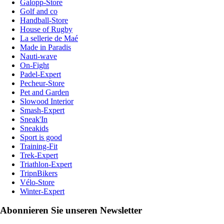
Galopp-Store
Golf and co
Handball-Store
House of Rugby
La sellerie de Maé
Made in Paradis
Nauti-wave
On-Fight
Padel-Expert
Pecheur-Store
Pet and Garden
Slowood Interior
Smash-Expert
Sneak'In
Sneakids
Sport is good
Training-Fit
Trek-Expert
Triathlon-Expert
TripnBikers
Vélo-Store
Winter-Expert
Abonnieren Sie unseren Newsletter