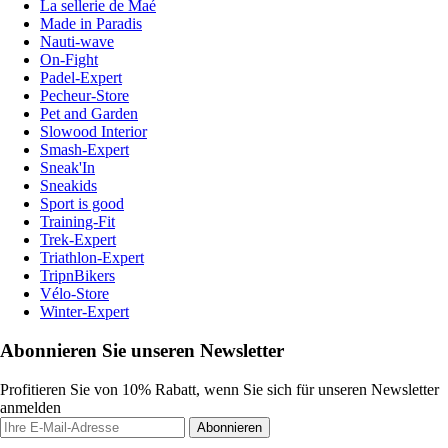
La sellerie de Maé
Made in Paradis
Nauti-wave
On-Fight
Padel-Expert
Pecheur-Store
Pet and Garden
Slowood Interior
Smash-Expert
Sneak'In
Sneakids
Sport is good
Training-Fit
Trek-Expert
Triathlon-Expert
TripnBikers
Vélo-Store
Winter-Expert
Abonnieren Sie unseren Newsletter
Profitieren Sie von 10% Rabatt, wenn Sie sich für unseren Newsletter
anmelden
Abonnieren