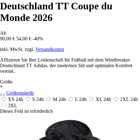
Deutschland TT Coupe du
Monde 2026
Ab
90,00 €
54,00 €
-40%
inkl. MwSt. zzgl.
Versandkosten
Affizieren Sie Ihre Leidenschaft für Fußball mit dem Windbreaker
Deutschland TT Adidas, der modernen Stil und optimalen Komfort
vereint.
Größe
*
Größentabelle
XS
24h
S
24h
M
24h
L
24h
XL
24h
2XL
24h
3XL
Dieses Feld ist erforderlich