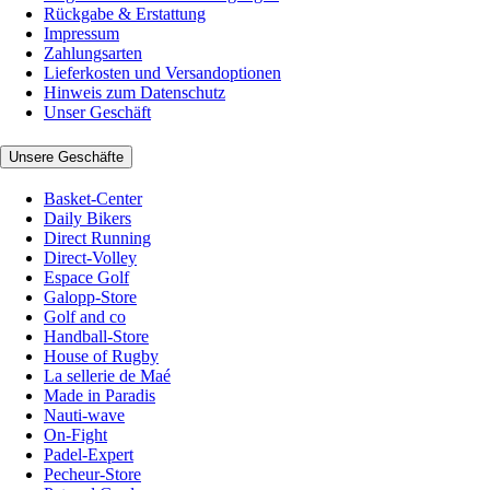
Rückgabe & Erstattung
Impressum
Zahlungsarten
Lieferkosten und Versandoptionen
Hinweis zum Datenschutz
Unser Geschäft
Unsere Geschäfte
Basket-Center
Daily Bikers
Direct Running
Direct-Volley
Espace Golf
Galopp-Store
Golf and co
Handball-Store
House of Rugby
La sellerie de Maé
Made in Paradis
Nauti-wave
On-Fight
Padel-Expert
Pecheur-Store