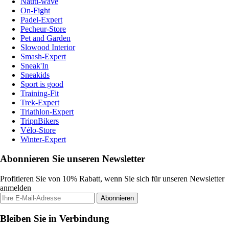
Nauti-wave
On-Fight
Padel-Expert
Pecheur-Store
Pet and Garden
Slowood Interior
Smash-Expert
Sneak'In
Sneakids
Sport is good
Training-Fit
Trek-Expert
Triathlon-Expert
TripnBikers
Vélo-Store
Winter-Expert
Abonnieren Sie unseren Newsletter
Profitieren Sie von 10% Rabatt, wenn Sie sich für unseren Newsletter
anmelden
Abonnieren
Bleiben Sie in Verbindung