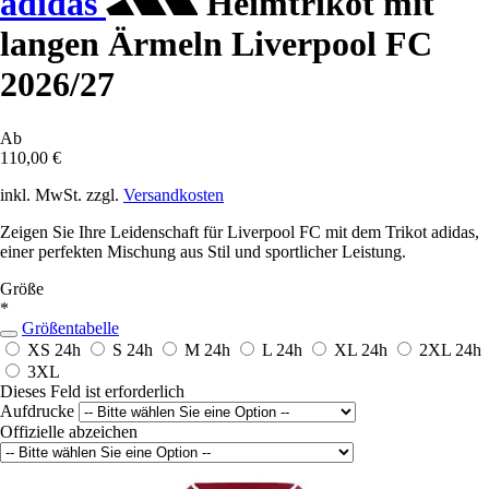
adidas
Heimtrikot mit
langen Ärmeln Liverpool FC
2026/27
Ab
110,00 €
inkl. MwSt. zzgl.
Versandkosten
Zeigen Sie Ihre Leidenschaft für Liverpool FC mit dem Trikot adidas,
einer perfekten Mischung aus Stil und sportlicher Leistung.
Größe
*
Größentabelle
XS
24h
S
24h
M
24h
L
24h
XL
24h
2XL
24h
3XL
Dieses Feld ist erforderlich
Aufdrucke
Offizielle abzeichen