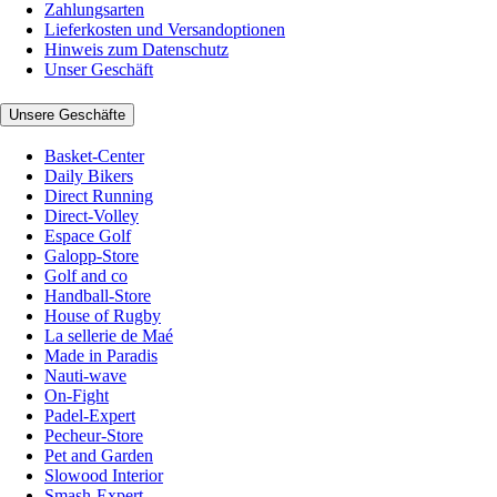
Zahlungsarten
Lieferkosten und Versandoptionen
Hinweis zum Datenschutz
Unser Geschäft
Unsere Geschäfte
Basket-Center
Daily Bikers
Direct Running
Direct-Volley
Espace Golf
Galopp-Store
Golf and co
Handball-Store
House of Rugby
La sellerie de Maé
Made in Paradis
Nauti-wave
On-Fight
Padel-Expert
Pecheur-Store
Pet and Garden
Slowood Interior
Smash-Expert