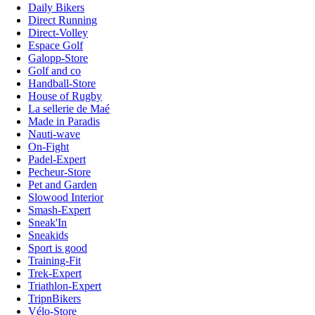
Daily Bikers
Direct Running
Direct-Volley
Espace Golf
Galopp-Store
Golf and co
Handball-Store
House of Rugby
La sellerie de Maé
Made in Paradis
Nauti-wave
On-Fight
Padel-Expert
Pecheur-Store
Pet and Garden
Slowood Interior
Smash-Expert
Sneak'In
Sneakids
Sport is good
Training-Fit
Trek-Expert
Triathlon-Expert
TripnBikers
Vélo-Store