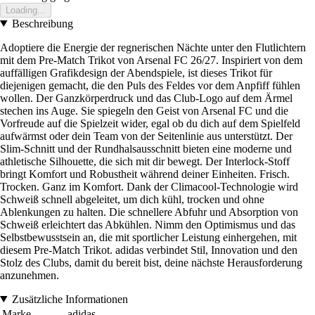
Loading...
Beschreibung
Adoptiere die Energie der regnerischen Nächte unter den Flutlichtern
mit dem Pre-Match Trikot von Arsenal FC 26/27. Inspiriert von dem
auffälligen Grafikdesign der Abendspiele, ist dieses Trikot für
diejenigen gemacht, die den Puls des Feldes vor dem Anpfiff fühlen
wollen. Der Ganzkörperdruck und das Club-Logo auf dem Ärmel
stechen ins Auge. Sie spiegeln den Geist von Arsenal FC und die
Vorfreude auf die Spielzeit wider, egal ob du dich auf dem Spielfeld
aufwärmst oder dein Team von der Seitenlinie aus unterstützt. Der
Slim-Schnitt und der Rundhalsausschnitt bieten eine moderne und
athletische Silhouette, die sich mit dir bewegt. Der Interlock-Stoff
bringt Komfort und Robustheit während deiner Einheiten. Frisch.
Trocken. Ganz im Komfort. Dank der Climacool-Technologie wird
Schweiß schnell abgeleitet, um dich kühl, trocken und ohne
Ablenkungen zu halten. Die schnellere Abfuhr und Absorption von
Schweiß erleichtert das Abkühlen. Nimm den Optimismus und das
Selbstbewusstsein an, die mit sportlicher Leistung einhergehen, mit
diesem Pre-Match Trikot. adidas verbindet Stil, Innovation und den
Stolz des Clubs, damit du bereit bist, deine nächste Herausforderung
anzunehmen.
Zusätzliche Informationen
Marke
adidas