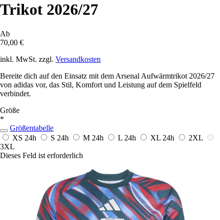
Trikot 2026/27
Ab
70,00 €
inkl. MwSt. zzgl.
Versandkosten
Bereite dich auf den Einsatz mit dem Arsenal Aufwärmtrikot 2026/27
von adidas vor, das Stil, Komfort und Leistung auf dem Spielfeld
verbindet.
Größe
*
Größentabelle
XS
24h
S
24h
M
24h
L
24h
XL
24h
2XL
3XL
Dieses Feld ist erforderlich