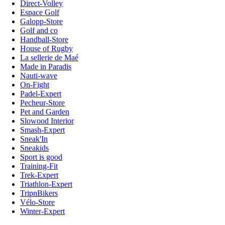
Direct-Volley
Espace Golf
Galopp-Store
Golf and co
Handball-Store
House of Rugby
La sellerie de Maé
Made in Paradis
Nauti-wave
On-Fight
Padel-Expert
Pecheur-Store
Pet and Garden
Slowood Interior
Smash-Expert
Sneak'In
Sneakids
Sport is good
Training-Fit
Trek-Expert
Triathlon-Expert
TripnBikers
Vélo-Store
Winter-Expert