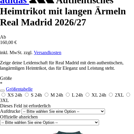
adidas
Authentisches
Heimtrikot mit langen Ärmeln
Real Madrid 2026/27
Ab
160,00 €
inkl. MwSt. zzgl.
Versandkosten
Zeige deine Leidenschaft für Real Madrid mit dem authentischen,
langärmligen Heimtrikot, das für Eleganz und Leistung steht.
Größe
*
Größentabelle
XS
24h
S
24h
M
24h
L
24h
XL
24h
2XL
3XL
Dieses Feld ist erforderlich
Aufdrucke
Offizielle abzeichen