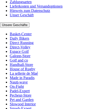
Zahlungsarten
Lieferkosten und Versandoptionen
Hinweis zum Datenschutz
Unser Geschäft
Unsere Geschäfte
Basket-Center
Daily Bikers
Direct Running
Direct-Volley
Espace Golf
Galopp-Store
Golf and co
Handball-Store
House of Rugby
La sellerie de Maé
Made in Paradis
Nauti-wave
On-Fight
Padel-Expert
Pecheur-Store
Pet and Garden
Slowood Interior
Smash-Expert