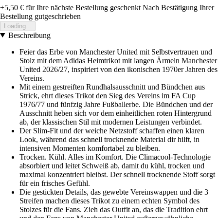
+5,50 €
für Ihre nächste Bestellung geschenkt
Nach Bestätigung Ihrer
Bestellung gutgeschrieben
Loading...
Beschreibung
Feier das Erbe von Manchester United mit Selbstvertrauen und
Stolz mit dem Adidas Heimtrikot mit langen Ärmeln Manchester
United 2026/27, inspiriert von den ikonischen 1970er Jahren des
Vereins.
Mit einem gestreiften Rundhalsausschnitt und Bündchen aus
Strick, ehrt dieses Trikot den Sieg des Vereins im FA Cup
1976/77 und fünfzig Jahre Fußballerbe. Die Bündchen und der
Ausschnitt heben sich vor dem einheitlichen roten Hintergrund
ab, der klassischen Stil mit modernen Leistungen verbindet.
Der Slim-Fit und der weiche Netzstoff schaffen einen klaren
Look, während das schnell trocknende Material dir hilft, in
intensiven Momenten komfortabel zu bleiben.
Trocken. Kühl. Alles im Komfort. Die Climacool-Technologie
absorbiert und leitet Schweiß ab, damit du kühl, trocken und
maximal konzentriert bleibst. Der schnell trocknende Stoff sorgt
für ein frisches Gefühl.
Die gestickten Details, das gewebte Vereinswappen und die 3
Streifen machen dieses Trikot zu einem echten Symbol des
Stolzes für die Fans. Zieh das Outfit an, das die Tradition ehrt