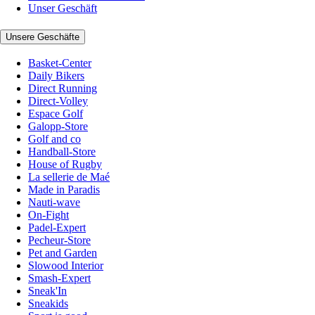
Unser Geschäft
Unsere Geschäfte
Basket-Center
Daily Bikers
Direct Running
Direct-Volley
Espace Golf
Galopp-Store
Golf and co
Handball-Store
House of Rugby
La sellerie de Maé
Made in Paradis
Nauti-wave
On-Fight
Padel-Expert
Pecheur-Store
Pet and Garden
Slowood Interior
Smash-Expert
Sneak'In
Sneakids