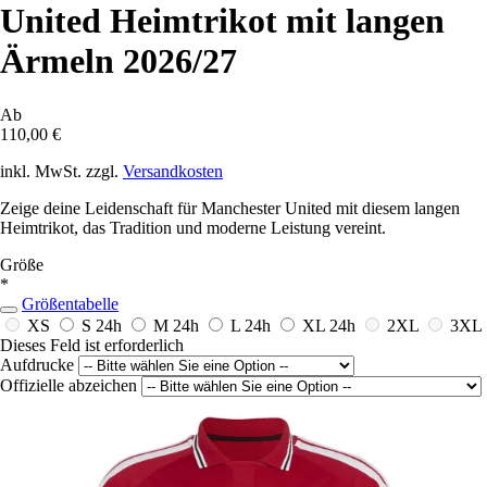
United Heimtrikot mit langen
Ärmeln 2026/27
Ab
110,00 €
inkl. MwSt. zzgl.
Versandkosten
Zeige deine Leidenschaft für Manchester United mit diesem langen
Heimtrikot, das Tradition und moderne Leistung vereint.
Größe
*
Größentabelle
XS
S
24h
M
24h
L
24h
XL
24h
2XL
3XL
Dieses Feld ist erforderlich
Aufdrucke
Offizielle abzeichen