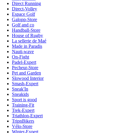
Direct Running
Direct-Volley
Espace Golf
Galopp-Store
Golf and co
Handball-Store
House of Rugby
La sellerie de Maé
Made in Paradis
Nauti-wave
On-Fight
Padel-Expert
Pecheur-Store
Pet and Garden
Slowood Interior
Smash-Expert
Sneak'In
Sneakids
Sport is good
Training-Fit
Trek-Expert
Triathlon-Expert
TripnBikers
Vélo-Store
Winter-Expert