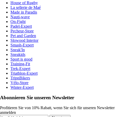
House of Rugby
La sellerie de Maé
Made in Paradis
Nauti-wave
On-Fight
Padel-Expert
Pecheur-Store
Pet and Garden
Slowood Interior
Smash-Expert
Sneak'In
Sneakids
Sport is good
Training-Fit
Trek-Expert
Triathlon-Expert
TripnBikers
Vélo-Store
Winter-Expert
Abonnieren Sie unseren Newsletter
Profitieren Sie von 10% Rabatt, wenn Sie sich für unseren Newsletter
anmelden