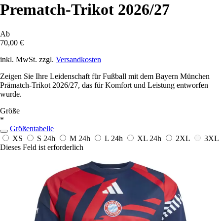
Prematch-Trikot 2026/27
Ab
70,00 €
inkl. MwSt. zzgl.
Versandkosten
Zeigen Sie Ihre Leidenschaft für Fußball mit dem Bayern München
Prämatch-Trikot 2026/27, das für Komfort und Leistung entworfen
wurde.
Größe
*
Größentabelle
XS
S
24h
M
24h
L
24h
XL
24h
2XL
3XL
Dieses Feld ist erforderlich