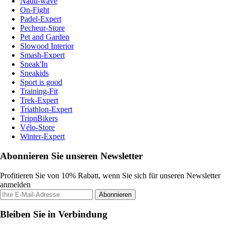
Nauti-wave
On-Fight
Padel-Expert
Pecheur-Store
Pet and Garden
Slowood Interior
Smash-Expert
Sneak'In
Sneakids
Sport is good
Training-Fit
Trek-Expert
Triathlon-Expert
TripnBikers
Vélo-Store
Winter-Expert
Abonnieren Sie unseren Newsletter
Profitieren Sie von 10% Rabatt, wenn Sie sich für unseren Newsletter
anmelden
Abonnieren
Bleiben Sie in Verbindung