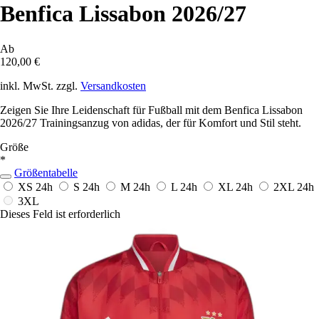
Benfica Lissabon 2026/27
Ab
120,00 €
inkl. MwSt. zzgl.
Versandkosten
Zeigen Sie Ihre Leidenschaft für Fußball mit dem Benfica Lissabon
2026/27 Trainingsanzug von adidas, der für Komfort und Stil steht.
Größe
*
Größentabelle
XS
24h
S
24h
M
24h
L
24h
XL
24h
2XL
24h
3XL
Dieses Feld ist erforderlich