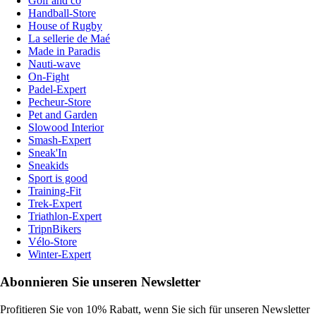
Golf and co
Handball-Store
House of Rugby
La sellerie de Maé
Made in Paradis
Nauti-wave
On-Fight
Padel-Expert
Pecheur-Store
Pet and Garden
Slowood Interior
Smash-Expert
Sneak'In
Sneakids
Sport is good
Training-Fit
Trek-Expert
Triathlon-Expert
TripnBikers
Vélo-Store
Winter-Expert
Abonnieren Sie unseren Newsletter
Profitieren Sie von 10% Rabatt, wenn Sie sich für unseren Newsletter