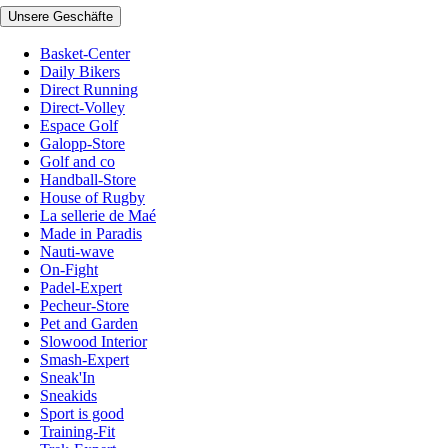
Unsere Geschäfte
Basket-Center
Daily Bikers
Direct Running
Direct-Volley
Espace Golf
Galopp-Store
Golf and co
Handball-Store
House of Rugby
La sellerie de Maé
Made in Paradis
Nauti-wave
On-Fight
Padel-Expert
Pecheur-Store
Pet and Garden
Slowood Interior
Smash-Expert
Sneak'In
Sneakids
Sport is good
Training-Fit