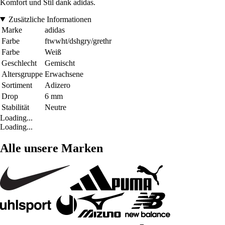
Komfort und Stil dank adidas.
Zusätzliche Informationen
Marke
adidas
Farbe
ftwwht/dshgry/grethr
Farbe
Weiß
Geschlecht
Gemischt
Altersgruppe
Erwachsene
Sortiment
Adizero
Drop
6 mm
Stabilität
Neutre
Loading...
Loading...
Alle unsere Marken