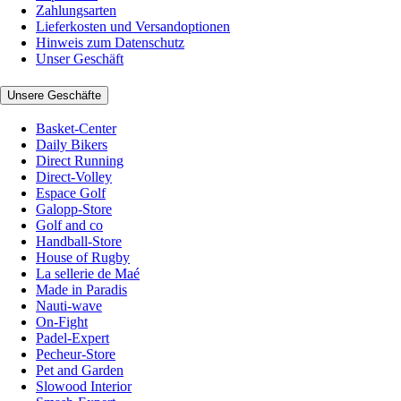
Zahlungsarten
Lieferkosten und Versandoptionen
Hinweis zum Datenschutz
Unser Geschäft
Unsere Geschäfte
Basket-Center
Daily Bikers
Direct Running
Direct-Volley
Espace Golf
Galopp-Store
Golf and co
Handball-Store
House of Rugby
La sellerie de Maé
Made in Paradis
Nauti-wave
On-Fight
Padel-Expert
Pecheur-Store
Pet and Garden
Slowood Interior