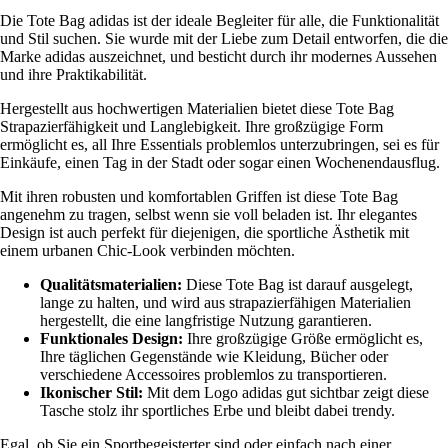
Die Tote Bag adidas ist der ideale Begleiter für alle, die Funktionalität
und Stil suchen. Sie wurde mit der Liebe zum Detail entworfen, die die
Marke adidas auszeichnet, und besticht durch ihr modernes Aussehen
und ihre Praktikabilität.
Hergestellt aus hochwertigen Materialien bietet diese Tote Bag
Strapazierfähigkeit und Langlebigkeit. Ihre großzügige Form
ermöglicht es, all Ihre Essentials problemlos unterzubringen, sei es für
Einkäufe, einen Tag in der Stadt oder sogar einen Wochenendausflug.
Mit ihren robusten und komfortablen Griffen ist diese Tote Bag
angenehm zu tragen, selbst wenn sie voll beladen ist. Ihr elegantes
Design ist auch perfekt für diejenigen, die sportliche Ästhetik mit
einem urbanen Chic-Look verbinden möchten.
Qualitätsmaterialien:
Diese Tote Bag ist darauf ausgelegt,
lange zu halten, und wird aus strapazierfähigen Materialien
hergestellt, die eine langfristige Nutzung garantieren.
Funktionales Design:
Ihre großzügige Größe ermöglicht es,
Ihre täglichen Gegenstände wie Kleidung, Bücher oder
verschiedene Accessoires problemlos zu transportieren.
Ikonischer Stil:
Mit dem Logo adidas gut sichtbar zeigt diese
Tasche stolz ihr sportliches Erbe und bleibt dabei trendy.
Egal, ob Sie ein Sportbegeisterter sind oder einfach nach einer