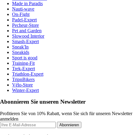
Made in Paradis
Nauti-wave
On-Fight
Padel-Expert
Pecheur-Store
Pet and Garden
Slowood Interior
Smash-Expert
Sneak'In
Sneakids
Sport is good
Training-Fit
Trek-Expert
Triathlon-Expert
TripnBikers
Vélo-Store
Winter-Expert
Abonnieren Sie unseren Newsletter
Profitieren Sie von 10% Rabatt, wenn Sie sich für unseren Newsletter
anmelden
Abonnieren