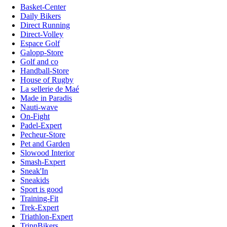
Basket-Center
Daily Bikers
Direct Running
Direct-Volley
Espace Golf
Galopp-Store
Golf and co
Handball-Store
House of Rugby
La sellerie de Maé
Made in Paradis
Nauti-wave
On-Fight
Padel-Expert
Pecheur-Store
Pet and Garden
Slowood Interior
Smash-Expert
Sneak'In
Sneakids
Sport is good
Training-Fit
Trek-Expert
Triathlon-Expert
TripnBikers